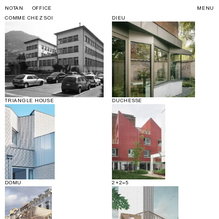
NOTAN
OFFICE
MENU
COMME CHEZ SOI
DIEU
TRIANGLE HOUSE
DUCHESSE
DOMU
2+2=5